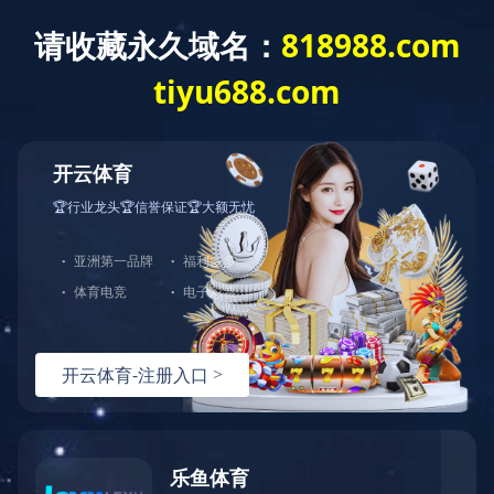
爱游戏入口
爱游戏入口|爱游戏平台官方|爱游戏平台官方入口
产品中心
关于我们
海水系列
爱游戏入口
爱游戏入口
化工系列
爱游戏入口
以质量为生命的企业精神，以为客户创造价值为目标
合作伙伴
空调系列
荣誉资质
爱游戏入口
人员招聘
冷冻系列
发展历程
行业新闻
联系我们
热泵系列
组织结构
业绩考核
热烈祝贺爱
游戏入口|爱
食品系列
样本手册
员工发展
在线留言