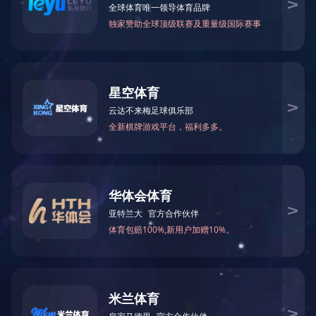
向化智能化
州
2024-05-21
2024-05-21
2024-05-21
其他定制系列
招聘岗位
不仅在工程机械行
业，即使是在更大
为了适应经济新常
打造一个服务于创
范围的重工装备领
售后服务
态，提升安徽装备
客的先进平台，为
域，卡特彼勒的代
制造业的竞争力，
拥有梦想的年轻人
理商体制也是特有
安徽省相关部门今
提供创业需要的服
的。
年采取了一系列行
务
之有效的措施：
“具品牌影响
力的两器制
造商风光依