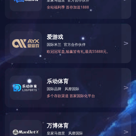
旧”
2024-05-21
爱游戏入口|爱游
戏平台官方|爱游
戏平台官方入口 是
由原中国南车集团
武汉江岸车辆厂制
冷公司经过改制、
股份制改造后新成
立的独立法人
联系我们
销售中心：
027-